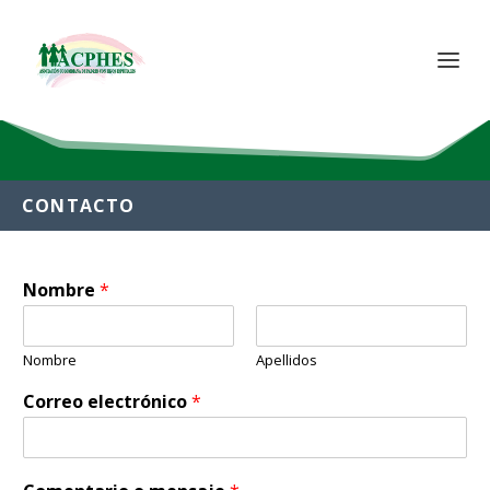
CONTACTO
Nombre
*
Nombre
Apellidos
Correo electrónico
*