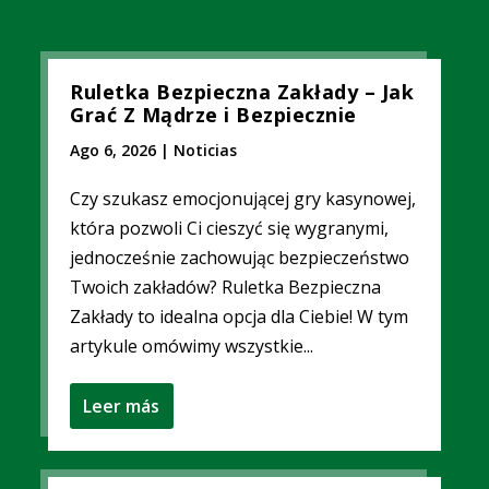
Ruletka Bezpieczna Zakłady – Jak
Grać Z Mądrze i Bezpiecznie
Ago 6, 2026
|
Noticias
Czy szukasz emocjonującej gry kasynowej,
która pozwoli Ci cieszyć się wygranymi,
jednocześnie zachowując bezpieczeństwo
Twoich zakładów? Ruletka Bezpieczna
Zakłady to idealna opcja dla Ciebie! W tym
artykule omówimy wszystkie...
Leer más