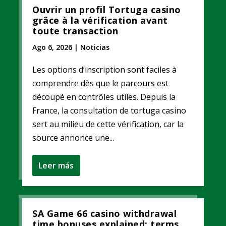
Ouvrir un profil Tortuga casino
grâce à la vérification avant
toute transaction
Ago 6, 2026
|
Noticias
Les options d’inscription sont faciles à
comprendre dès que le parcours est
découpé en contrôles utiles. Depuis la
France, la consultation de tortuga casino
sert au milieu de cette vérification, car la
source annonce une...
Leer más
SA Game 66 casino withdrawal
time bonuses explained: terms,