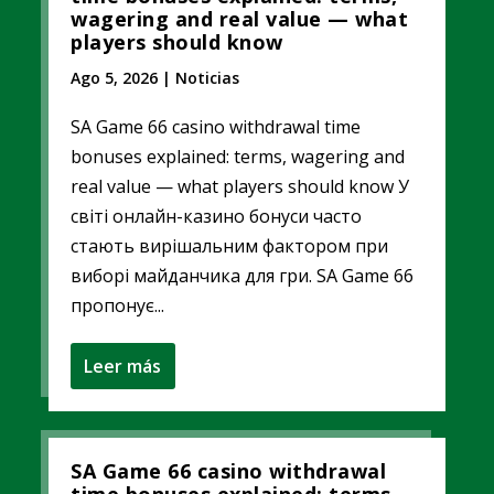
wagering and real value — what
players should know
Ago 5, 2026
|
Noticias
SA Game 66 casino withdrawal time
bonuses explained: terms, wagering and
real value — what players should know У
світі онлайн-казино бонуси часто
стають вирішальним фактором при
виборі майданчика для гри. SA Game 66
пропонує...
Leer más
SA Game 66 casino withdrawal