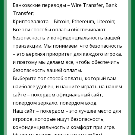
Банковские переводы – Wire Transfer, Bank
Transfer;
Криптовалюта – Bitcoin, Ethereum, Litecoin;
Все эти способы оплаты обеспечивают
безопасность и конфиденциальность вашей
транзакции. Мы понимаем, что безопасность
– это верхняя приоритет для каждого игрока,
и поэтому мы делаем все, чтобы обеспечить
безопасность вашей оплаты.
Выберите тот способ оплаты, который вам
наиболее удобен, и начните играть на нашем
сайте – покердом официальный сайт,
покердом зеркало, покердом вход.
Наш сайт – покердом – это лучшее место для
игроков, которые ищут безопасность,
конфиденциальность и комфорт при игре.