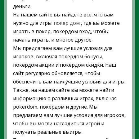
деньги.
На нашем сайте вы найдете все, что вам
нужно для игры:
покер дом
, где вы можете
играть в покер, покердом вход, чтобы
начать играть, и многое другое.
Мы предлагаем вам лучшие условия для
игроков, включая покердом бонусы,
покердом акции и покердом скидки. Наш
сайт регулярно обновляется, чтобы
обеспечить вам наилучшие условия для игры.
Также, на нашем сайте вы можете найти
информацию о различных играх, включая
pokerdom, покердом и другие. Мы
предлагаем вам лучшие условия для игроков,
чтобы вы могли насладиться игрой и
получать реальные выигры.