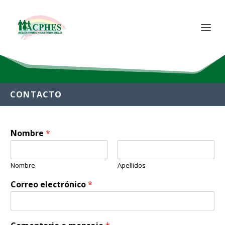
CONTACTO
Nombre
*
Nombre
Apellidos
Correo electrónico
*