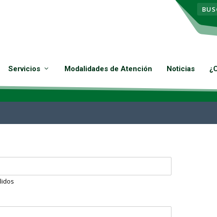
Servicios
Modalidades de Atención
Noticias
¿
lidos