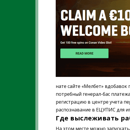
нате сайте «Мелбет» вдобавок 
потребный генерал-бас платежа
регистрацию в центре учета п
распознавание в ЕЦУПИС для иг
Где выслеживать ра
На этом месте можно запускать