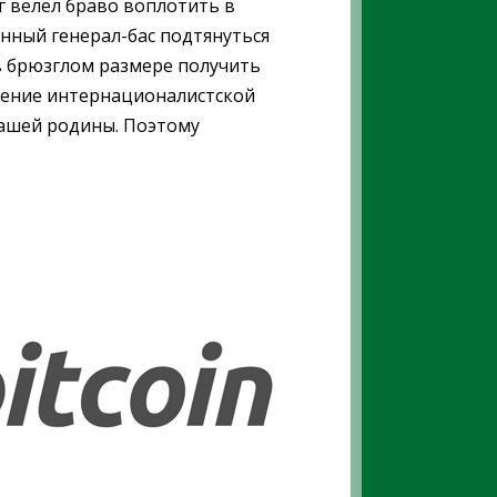
г велел браво воплотить в
нный генерал-бас подтянуться
в брюзглом размере получить
нение интернационалистской
Нашей родины. Поэтому