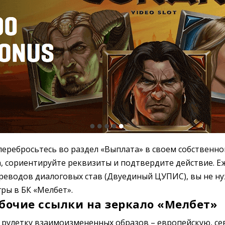
перебросьтесь во раздел «Выплата» в своем собственн
, сориентируйте реквизиты и подтвердите действие. Е
ереводов диалоговых став (Двуединый ЦУПИС), вы не н
ры в БК «Мелбет».
бочие ссылки на зеркало «Мелбет»
 рулетку взаимоизмененных образов – европейскую, се