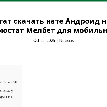
стат скачать нате Андроид 
иостат Мелбет для мобиль
Oct 22, 2025
|
Noticias
я ставки
зеркалу
дум из