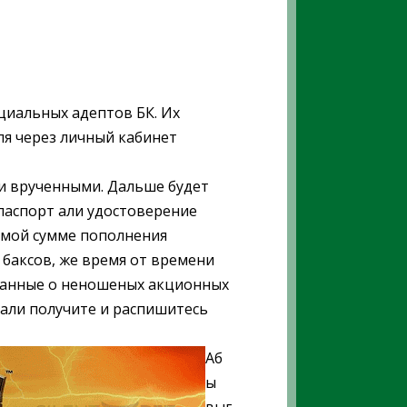
циальных адептов БК. Их
ля через личный кабинет
и врученными. Дальше будет
паспорт али удостоверение
имой сумме пополнения
баксов, же время от времени
 Данные о неношеных акционных
али получите и распишитесь
Аб
ы
выг