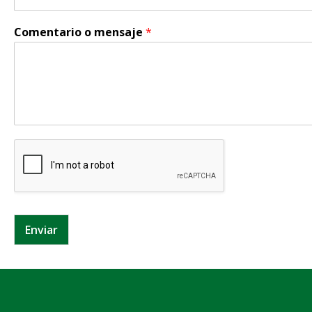
Comentario o mensaje
*
Enviar