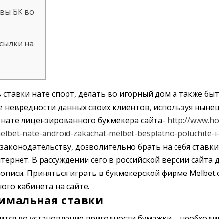
вы БК во
сылки на
тавки нате спорт, делать во игорный дом а также быть
е невредности данных своих клиентов, используя ныне
 нате лицензированного букмекера сайта-
http://www.h
elbet-nate-android-zakachat-melbet-besplatno-poluchite-i-
 законодательству, дозволительно брать на себя ставк
тернет. В рассуждении сего в российской версии сайта 
описи. Приняться играть в букмекерской фирме Melbet
ого кабинета на сайте.
имальная ставки
тся во установление пригодности бумажки – необходи