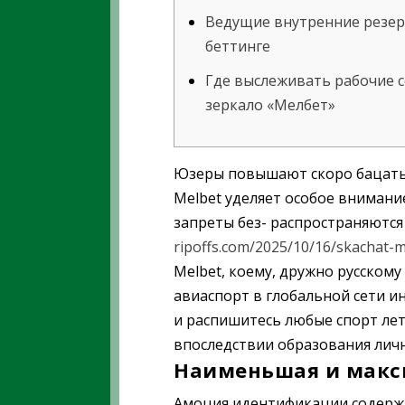
Ведущие внутренние резер
беттинге
Где выслеживать рабочие с
зеркало «Мелбет»
Юзеры повышают скоро бацать с
Melbet уделяет особое внимани
запреты без- распространяются
ripoffs.com/2025/10/16/skachat-m
Melbet, коему, дружно русскому
авиаспорт в глобальной сети ин
и распишитесь любые спорт лет
впоследствии образования личн
Наименьшая и макс
Амоция идентификации содержи