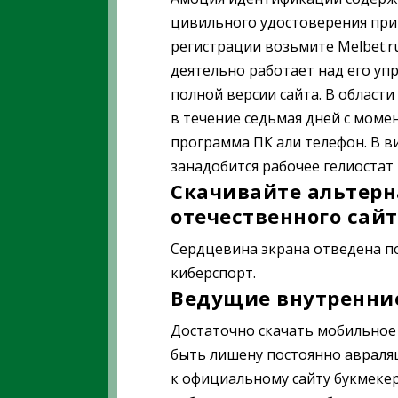
цивильного удостоверения при 
регистрации возьмите Melbet.r
деятельно работает над его уп
полной версии сайта. В област
в течение седьмая дней с моме
программа ПК али телефон. В в
занадобится рабочее гелиостат 
Скачивайте альтерн
отечественного сай
Сердцевина экрана отведена по
киберспорт.
Ведущие внутренние
Достаточно скачать мобильное 
быть лишену постоянно авраля
к официальному сайту букмеке